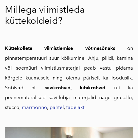
Millega viimistleda
küttekoldeid?
Küttekollete
viimistlemise võtmesõnaks
on
pinnatemperatuuri suur kõikumine. Ahju, pliidi, kamina
või soemüüri viimistlusmaterjal peab vastu pidama
kõrgele kuumusele ning olema päriselt ka looduslik.
Sobivad nii
savikrohvid, lubikrohvid
kui ka
peenemateralised savi-lubja materjalid nagu grasello,
stucco,
marmorino
,
pahtel
,
tadelakt
.