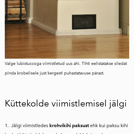
Valge lubistuccoga viimistletud uus ahi. Tihti eelistatakse siledat
pinda krobelisele just kergesti puhastatavuse pärast.
Küttekolde viimistlemisel jälgi
1. Jälgi viimistledes
krohvi
kihi paksust
ehk kui paksu kihi