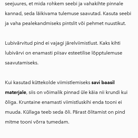
seejuures, et mida rohkem seebi ja vahakihte pinnale
kannad, seda läikivama tulemuse saavutad. Kasuta seebi
ja vaha pealekandmiseks pintslit või pehmet nuustikut.
Lubivärvitud pind ei vajagi järelviimistlust. Kaks kihti
lubivärvi on enamasti piisav esteetilise lõpptulemuse
saavutamiseks.
Kui kasutad küttekolde viimistlemiseks
savi baasil
materjale
, siis on võimalik pinnad üle käia nii krundi kui
õliga. Kruntaine enamasti viimistluskihi enda tooni ei
muuda. Küllaga teeb seda õli. Pärast õlitamist on pind
mitme tooni võrra tumedam.