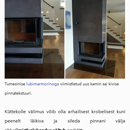
Tumesinise
lubimarmorinoga
viimistletud uus kamin sai kivise
pinnatekstuuri.
Küttekolle välimus võib olla arhailisest krobelisest kuni
peenelt läikiva ja sileda pinnani välja