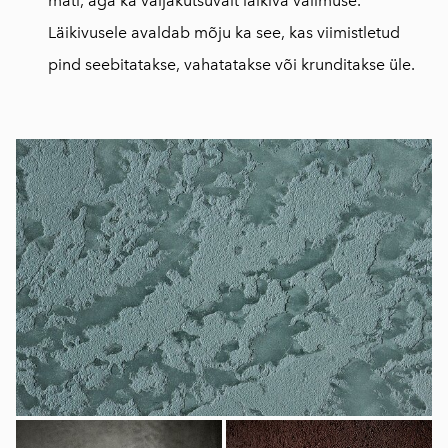
mati, aga ka väljakutsuvalt läikiva välimuse.
Läikivusele avaldab mõju ka see, kas viimistletud
pind seebitatakse, vahatatakse või krunditakse üle.