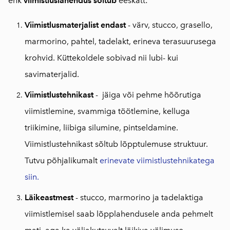
ehk
viimistluslahendus sõltub
eeskätt
:
Viimistlusmaterjalist endast
- värv, stucco, grasello,
marmorino, pahtel, tadelakt, erineva terasuurusega
krohvid. Küttekoldele sobivad nii lubi- kui
savimaterjalid.
Viimistlustehnikast
- jäiga või pehme hõõrutiga
viimistlemine, svammiga töötlemine, kelluga
triikimine, liibiga silumine, pintseldamine.
Viimistlustehnikast sõltub lõpptulemuse struktuur.
Tutvu põhjalikumalt
erinevate
viimistlustehnikatega
siin.
Läikeastmest
- stucco, marmorino ja tadelaktiga
viimistlemisel saab lõpplahendusele anda pehmelt