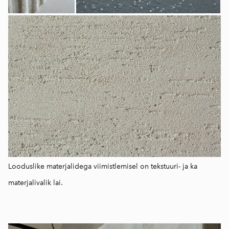
Looduslike materjalidega viimistlemisel on tekstuuri- ja ka
materjalivalik lai.