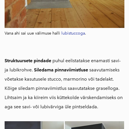
Vana ahi sai uue välimuse halli
lubistuccoga
.
Struktuursete pindade
puhul eelistatakse enamasti savi-
ja lubikrohve.
Siledama pinnaviimistluse
saavutamiseks
võetakse kasutusele stucco, marmorino või tadelakt.
Kõige siledam pinnaviimistlus saavutatakse graselloga.
Lihtsaim ja ka kiireim viis küttekolde värskendamiseks on
aga see savi- või lubivärviga üle pintseldada.