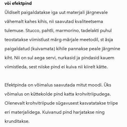
või efektpind
Üldiselt paigaldatakse iga uut materjali järgnevale
vähemalt kahes kihis, nii saavutad kvaliteetsema
tulemuse. Stucco, pahtli, marmorino, tadelakti puhul
teostatakse viimistlust märg-märjale meetodil, st äsja
paigaldatud (kuivamata) kihile pannakse peale järgmine
kiht. Nii on sul aega servi, nurkasid ja pindasid kauem
viimistleda, sest niiske pind ei kuiva nii kiirelt kätte.
Efektpinda on võimalus saavutada mitut moodi. Üks
võimalus on küttekolde pind katta krohvitriipudega.
Olenevalt krohvitriipude sügavusest kasvatatakse triipe
eri materjalidega. Kuivanud pind harjatakse ning
krunditakse.