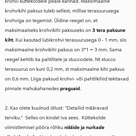
krohvi küttekoldele peale kannad. Maksimaalne
krohvikihi paksus tuleb sellest, millise terasuurusega
krohviga on tegemist. Üldine reegel on, et
maksimaalseks krohvikihi paksuseks on
3 tera paksune
kiht
. Kui kasutad lubikrohvi terasuurusega 0 - 1 mm, siis
maksimaalne krohvikihi paksus on 3*1 = 3 mm. Sama
reegel kehtib ka pahtlitele ja stuccodele. Nt stucco
terasuurus on kuni 0,2 mm, st maksimaalne kihi paksus
on 0,6 mm. Liiga paksud krohvi- või pahtlikihid tekitavad
pinnale mahukahanedes
pragusid
.
2. Kas olete kuulnud ütlust: "Detailid määravad
terviku."
Selles on kindel iva sees. Küttekolde
viimistlemisel pööra rõhku
niššide ja nurkade