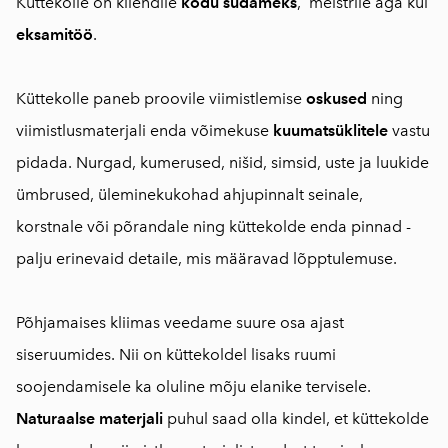
Küttekolle on kliendile
kodu südameks
, meistrile aga kui
eksamitöö
.
Küttekolle paneb proovile viimistlemise
oskused
ning
viimistlusmaterjali enda võimekuse
kuumatsüklitele
vastu
pidada. Nurgad, kumerused, nišid, simsid, uste ja luukide
ümbrused, üleminekukohad ahjupinnalt seinale,
korstnale või põrandale ning küttekolde enda pinnad -
palju erinevaid detaile, mis määravad lõpptulemuse.
Põhjamaises kliimas veedame suure osa ajast
siseruumides. Nii on küttekoldel lisaks ruumi
soojendamisele ka oluline mõju elanike tervisele.
Naturaalse materjali
puhul saad olla kindel, et küttekolde