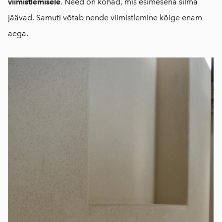
viimistlemisele
. Need on kohad, mis esimesena silma
jäävad. Samuti võtab nende viimistlemine kõige enam
aega.