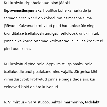
Kui krohvitud/pahteldatud pind jääbki
lõppviimistluspinnaks
, hoolitse kohe ka nurkade ja
servade eest. Need on kohad, mis esimesena silma
jäävad. Kuivanud krohvitud pind harjatakse üle ning
krunditakse tsellulooskrundiga. Tsellulooskrunt kinnitab
pinnale ka kõige pisemad krohviterad, nii ei jää krohvitud
pind pudisema.
Kui krohvitud pind pole lõppviimistluspinnaks, pole
tselluloosikrundi pealekandmine vajalik. Järgmise kihi
viimistlust võib krohvitud pinnale paigaldada siis, kui
eelnevad kihid on ära kuivanud.
6. Viimistlus - värv, stucco, pahtel, marmorino, tadelakt