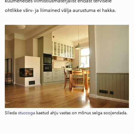
kuumenedes viimistlusmaterjalist endast tervisele
ohtlikke värv- ja liimained välja aurustuma ei hakka.
Sileda
stuccoga
kaetud ahju vastas on mõnus selga soojendada.