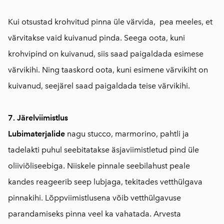
Kui otsustad krohvitud pinna üle värvida, pea meeles, et
värvitakse vaid kuivanud pinda. Seega oota, kuni
krohvipind on kuivanud, siis saad paigaldada esimese
värvikihi. Ning taaskord oota, kuni esimene värvikiht on
kuivanud, seejärel saad paigaldada teise värvikihi.
7. Järelviimistlus
Lubimaterjalide
nagu stucco, marmorino, pahtli ja
tadelakti puhul seebitatakse äsjaviimistletud pind üle
oliiviõliseebiga. Niiskele pinnale seebilahust peale
kandes reageerib seep lubjaga, tekitades vetthülgava
pinnakihi. Lõppviimistlusena võib vetthülgavuse
parandamiseks pinna veel ka vahatada. Arvesta