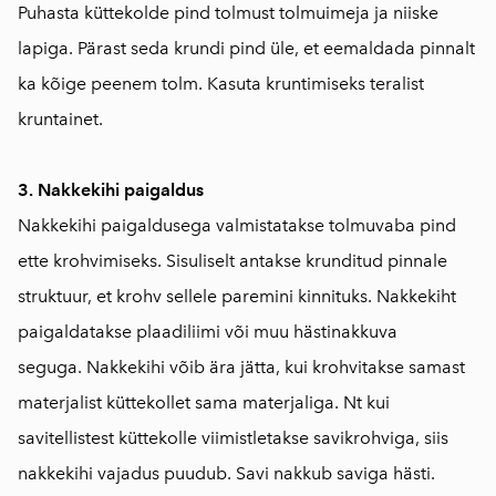
Puhasta küttekolde pind tolmust tolmuimeja ja niiske
lapiga. Pärast seda krundi pind üle, et eemaldada pinnalt
ka kõige peenem tolm. Kasuta kruntimiseks teralist
kruntainet.
3. Nakkekihi paigaldus
Nakkekihi paigaldusega valmistatakse tolmuvaba pind
ette krohvimiseks. Sisuliselt antakse krunditud pinnale
struktuur, et krohv sellele paremini kinnituks. Nakkekiht
paigaldatakse
plaadiliimi või muu hästinakkuva
seguga.
Nakkekihi võib ära jätta, kui krohvitakse samast
materjalist küttekollet sama materjaliga. Nt kui
savitellistest küttekolle viimistletakse savikrohviga, siis
nakkekihi vajadus puudub. Savi nakkub saviga hästi.