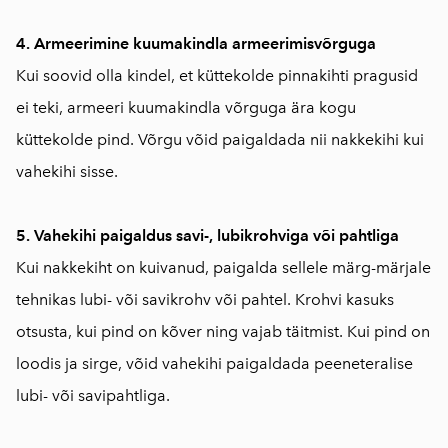
4. Armeerimine kuumakindla armeerimisvõrguga
Kui soovid olla kindel, et küttekolde pinnakihti pragusid
ei teki, armeeri kuumakindla võrguga ära kogu
küttekolde pind. Võrgu võid paigaldada nii nakkekihi kui
vahekihi sisse.
5. Vahekihi paigaldus savi-, lubikrohviga või pahtliga
Kui nakkekiht on kuivanud, paigalda sellele märg-märjale
tehnikas lubi- või savikrohv või pahtel. Krohvi kasuks
otsusta, kui pind on kõver ning vajab täitmist. Kui pind on
loodis ja sirge, võid vahekihi paigaldada peeneteralise
lubi- või savipahtliga.