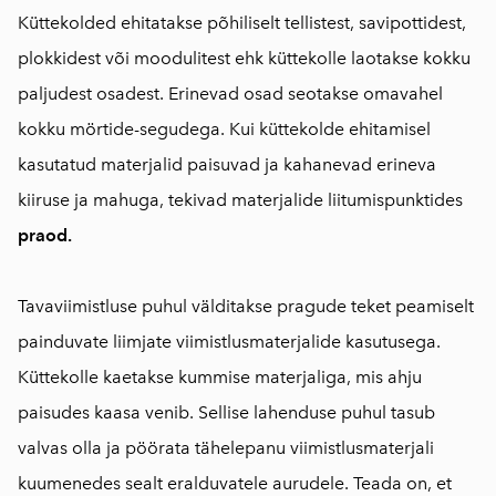
Küttekolded ehitatakse põhiliselt tellistest, savipottidest,
plokkidest või moodulitest ehk küttekolle laotakse kokku
paljudest osadest. Erinevad osad seotakse omavahel
kokku mörtide-segudega. Kui küttekolde ehitamisel
kasutatud materjalid paisuvad ja kahanevad erineva
kiiruse ja mahuga, tekivad materjalide liitumispunktides
praod.
Tavaviimistluse puhul välditakse pragude teket peamiselt
painduvate liimjate viimistlusmaterjalide kasutusega.
Küttekolle kaetakse kummise materjaliga, mis ahju
paisudes kaasa venib. Sellise lahenduse puhul tasub
valvas olla ja pöörata tähelepanu viimistlusmaterjali
kuumenedes sealt eralduvatele aurudele. Teada on, et