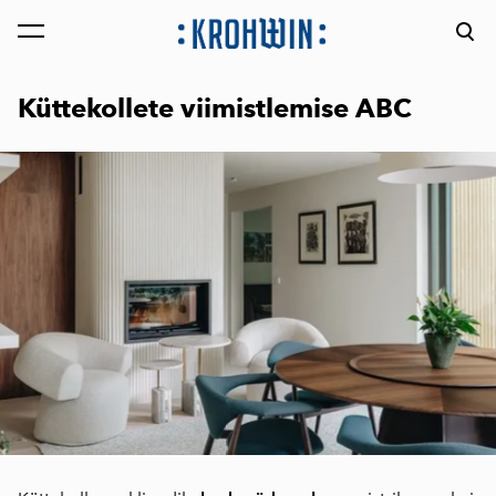
lisati ostukorvi.
Vaata ostukorvi
Küttekollete viimistlemise ABC