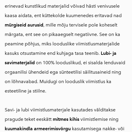
erinevad kunstlikud materjalid võivad hästi venivusele
kaasa aidata, ent küttekolde kuumenedes eritavad nad
mürgiseid aurusid
, mille mõju tervisele pole koheselt
märgata, ent see on pikaaegselt negatiivne. See on ka
peamine põhjus, miks looduslike viimistlusmaterjalide
kasuks otsustamine end kuhjaga tasa teenib.
Lubi- ja
savimaterjalid
on 100% looduslikud, ei sisalda lenduvaid
orgaanilisi ühendeid ega sünteetilisi säilitusaineid ning
on lõhnavabad. Muidugi on looduslik viimistlus ka
esteetiline ja stiilne.
Savi- ja lubi viimistlusmaterjale kasutades välditakse
pragude teket eeskätt
mitmes kihis
viimistlemise ning
kuumakindla armeerimisvõrgu
kasutamisega nakke- või