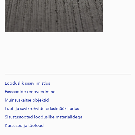
Looduslik siseviimistlus
Fassaadide renoveerimine
Muinsuskaitse objektid
Lubi- ja savikrohvide edasimüük Tartus
Sisustustooted looduslike materjalidega
Kursused j
a töötoad