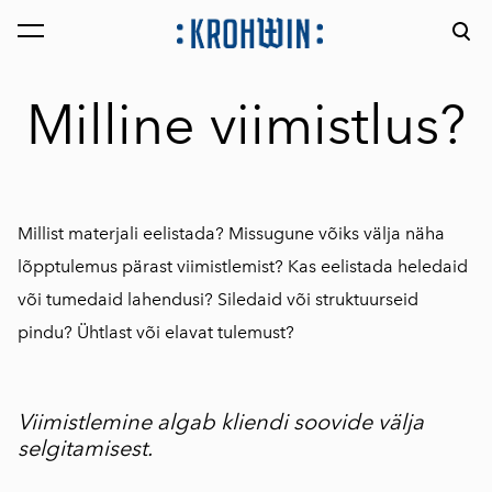
lisati ostukorvi.
Vaata ostukorvi
Milline viimistlus?
Millist materjali eelistada? Missugune võiks välja näha
lõpptulemus pärast viimistlemist? Kas eelistada heledaid
või tumedaid lahendusi? Siledaid või struktuurseid
pindu? Ühtlast või elavat tulemust?
Viimistlemine algab
kliendi soovide välja
selgitamisest.