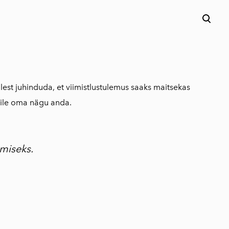
lisati ostukorvi.
Vaata ostukorvi
lest juhinduda, et viimistlustulemus saaks maitsekas
umile oma nägu anda.
miseks.