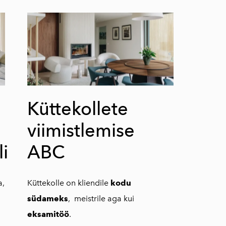
Küttekollete
viimistlemise
li
ABC
a,
Küttekolle on kliendile
kodu
südameks
, meistrile aga kui
eksamitöö
.