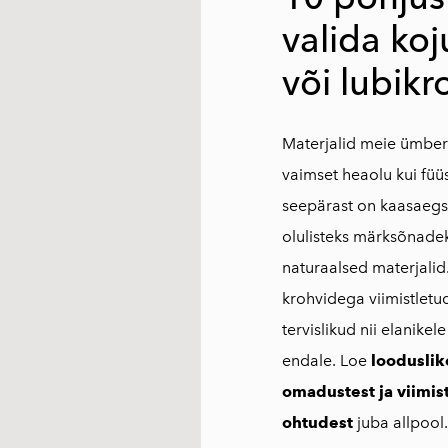
valida koj
või lubikr
Materjalid meie ümber
vaimset heaolu kui füüsil
seepärast on kaasaegse
olulisteks märksõnadek
naturaalsed materjalid
krohvidega viimistlet
tervislikud nii elanikel
endale. Loe
looduslik
omadustest ja viimis
ohtudest
juba allpool.