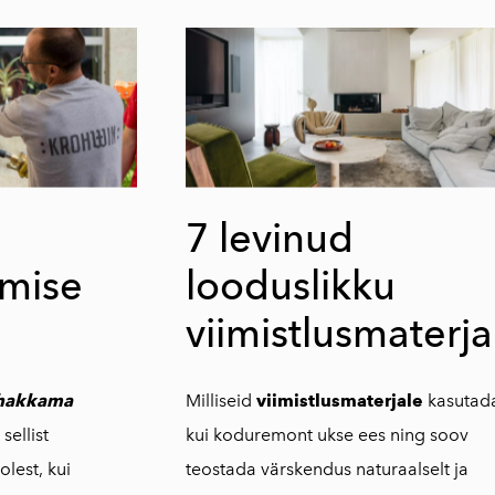
7 levinud
imise
looduslikku
viimistlusmaterja
 hakkama
Milliseid
viimistlusmaterjale
kasutad
sellist
kui koduremont ukse ees ning soov
lest, kui
teostada värskendus naturaalselt ja