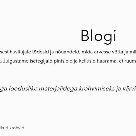
Blogi
est huvitujale tõdesid ja nõuandeid, mida arvesse võtta ja mil
t. Julgustame isetegijaid pintsleid ja kellusid haarama, et ru
a looduslike materjalidega krohvimiseks ja värvi
ikud krohvid