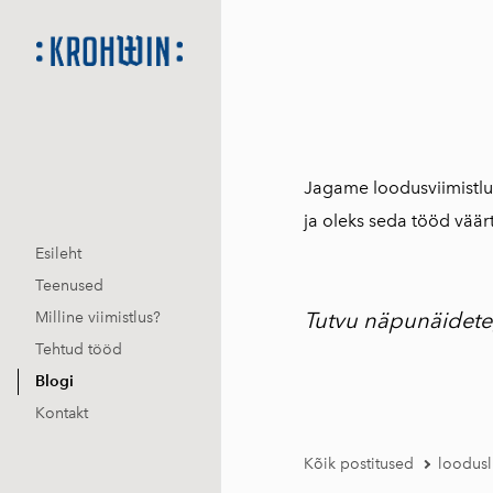
Jagame loodusviimistlus
ja oleks seda tööd väär
Esileht
Teenused
Tutvu näpunäideteg
Milline viimistlus?
Tehtud tööd
Blogi
Kontakt
Kõik postitused
loodusl