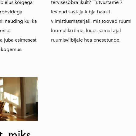
ab elus kõigega
tervisesõbralikult? Tutvustame 7
krohvidega
levinud savi- ja lubja baasil
ii nauding kui ka
viimistlusmaterjali, mis toovad ruumi
imise
loomuliku ilme, luues samal ajal
a juba esimesest
ruumisviibijale hea enesetunde.
e kogemus.
t, miks