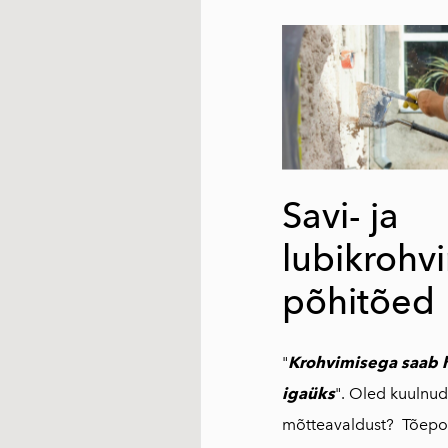
Savi- ja
lubikrohv
põhitõed
"
Krohvimisega saab
igaüks
". Oled kuulnud 
mõtteavaldust? Tõepoo