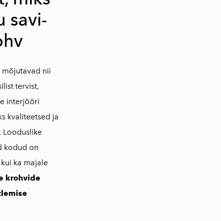
u savi-
ohv
 mõjutavad nii
ist tervist,
 interjööri
s kvaliteetsed ja
. Looduslike
ud kodud on
e kui ka majale
e krohvide
tlemise