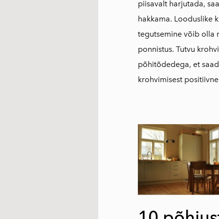
piisavalt harjutada, sa
hakkama. Looduslike 
tegutsemine võib olla n
ponnistus. Tutvu krohv
põhitõdedega, et saad
krohvimisest positiivn
10 põhjus