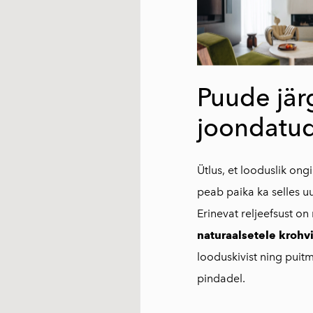
Puude jär
joondatu
Ütlus, et looduslik on
peab paika ka selles u
Erinevat reljeefsust on 
naturaalsetele krohv
looduskivist ning puitm
pindadel.