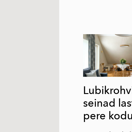
Lubikrohv
seinad la
pere kod