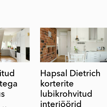
itud
Hapsal Dietrich
stega
korterite
us
lubikrohvitud
interjöörid