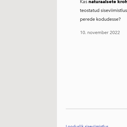
Kas
naturaalsete kro
teostatud siseviimistlu
perede kodudesse?
10. november 2022
Looduslik siseviimistlus