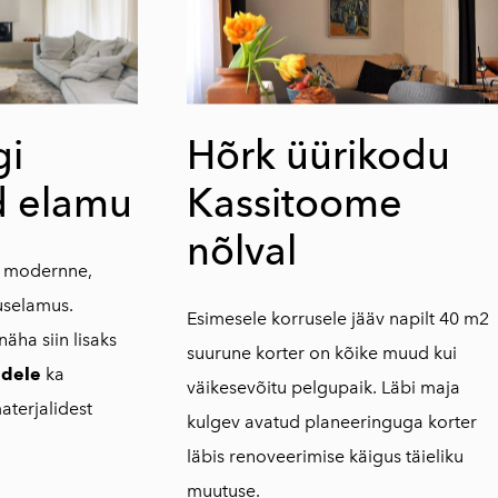
gi
Hõrk üürikodu
d elamu
Kassitoome
nõlval
gi modernne,
uselamus.
Esimesele korrusele jääv napilt 40 m2
näha siin lisaks
suurune korter on kõike muud kui
idele
ka
väikesevõitu pelgupaik. Läbi maja
aterjalidest
kulgev avatud planeeringuga korter
läbis renoveerimise käigus täieliku
muutuse.