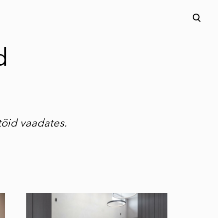
lisati ostukorvi.
Vaata ostukorvi
d
töid vaadates.