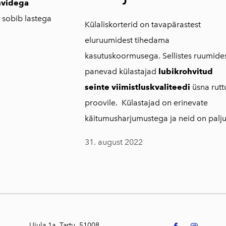
hvidega
s sobib lastega
Külaliskorterid on tavapärastest
eluruumidest tihedama
kasutuskoormusega. Sellistes ruumide
panevad külastajad
lubikrohvitud
seinte viimistluskvaliteedi
üsna rutt
proovile. Külastajad on erinevate
käitumusharjumustega ja neid on palju
31. august 2022
Ujula 1a, Tartu, 51008