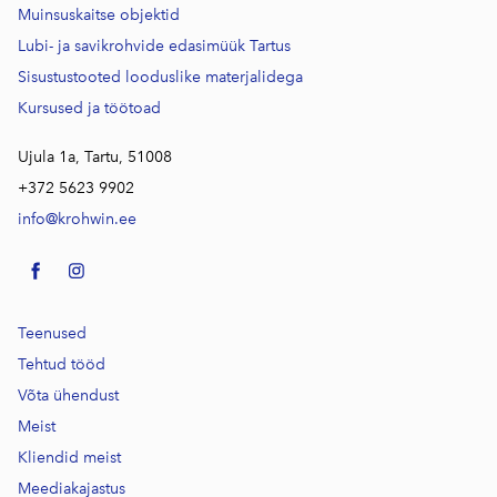
Muinsuskaitse objektid
Lubi- ja savikrohvide edasimüük Tartus
Sisustustooted looduslike materjalidega
Kursused j
a töötoad
Ujula 1a, Tartu, 51008
+372 5623 9902
info@krohwin.ee
Teenused
Tehtud tööd
Võta ühendust
Meist
Kliendid meist
Meediakajastus