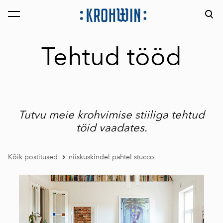
lisati ostukorvi.
Vaata ostukorvi
Tehtud tööd
Tutvu meie krohvimise stiiliga tehtud
töid vaadates.
Kõik postitused
niiskuskindel pahtel stucco