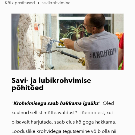
Kõik postitused
savikrohvimine
Savi- ja lubikrohvimise
põhitõed
"
Krohvimisega saab hakkama igaüks
". Oled
kuulnud sellist mõtteavaldust? Tõepoolest, kui
piisavalt harjutada, saab elus kõigega hakkama.
Looduslike krohvidega tegutsemine võib olla nii