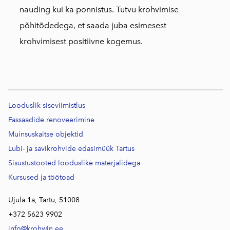
nauding kui ka ponnistus. Tutvu krohvimise
põhitõdedega, et saada juba esimesest
krohvimisest positiivne kogemus.
Looduslik siseviimistlus
Fassaadide renoveerimine
Muinsuskaitse objektid
Lubi- ja savikrohvide edasimüük Tartus
Sisustustooted looduslike materjalidega
Kursused j
a töötoad
Ujula 1a, Tartu, 51008
+372 5623 9902
info@krohwin.ee