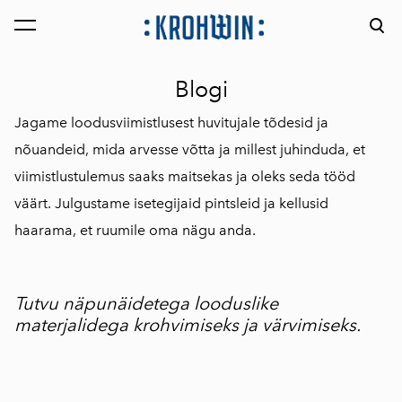
lisati ostukorvi.
Vaata ostukorvi
Blogi
Jagame loodusviimistlusest huvitujale tõdesid ja
nõuandeid, mida arvesse võtta ja millest juhinduda, et
viimistlustulemus saaks maitsekas ja oleks seda tööd
väärt. Julgustame isetegijaid pintsleid ja kellusid
haarama, et ruumile oma nägu anda.
Tutvu näpunäidetega looduslike
materjalidega krohvimiseks ja värvimiseks.