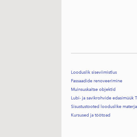
Looduslik siseviimistlus
Fassaadide renoveerimine
Muinsuskaitse objektid
Lubi- ja savikrohvide edasimüük T
Sisustustooted looduslike materj
Kursused j
a töötoad