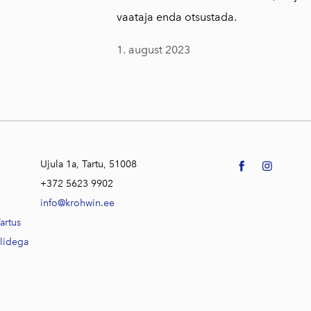
vaataja enda otsustada.
1. august 2023
Ujula 1a, Tartu, 51008
+372 5623 9902
info@krohwin.ee
artus
alidega