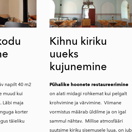
kodu
Kihnu kiriku
me
uueks
kujunemine
äv napilt 40 m2
Pühalike hoonete restaureerimine
ke muud kui
on alati midagi rohkemat kui pelgalt
. Läbi maja
krohvimine ja värvimine. Viimane
inguga korter
vormistus määrab üldilme ja on igal
gus täieliku
sammul nähtav.
Millise atmosfääri
suutsime kiriku sisemusele luua, on ju