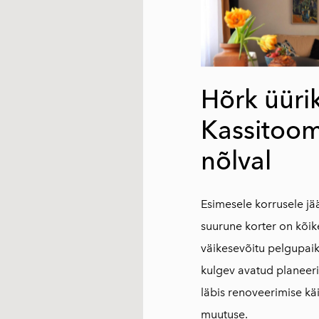
Hõrk üüri
Kassitoo
nõlval
Esimesele korrusele jä
suurune korter on kõi
väikesevõitu pelgupaik
kulgev avatud planeer
läbis renoveerimise käi
muutuse.