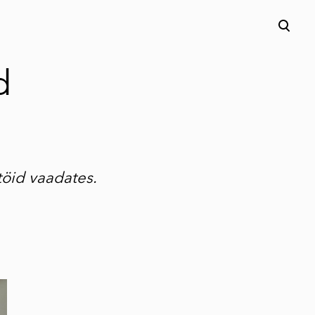
lisati ostukorvi.
Vaata ostukorvi
d
töid vaadates.