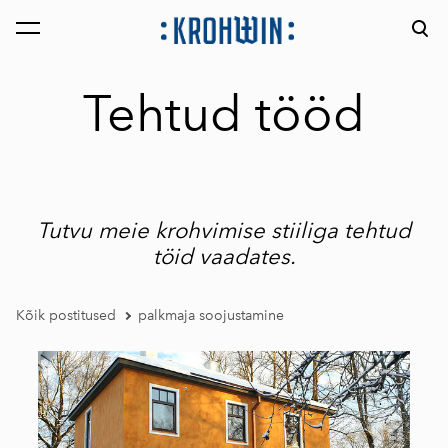
lisati ostukorvi.
Vaata ostukorvi
Tehtud tööd
Tutvu meie krohvimise stiiliga tehtud
töid vaadates.
Kõik postitused
palkmaja soojustamine