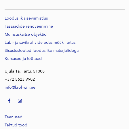
Looduslik siseviimistlus
Fassaadide renoveerimine
Muinsuskaitse objektid
Lubi- ja savikrohvide edasimüük Tartus
Sisustustooted looduslike materjalidega
Kursused j
a töötoad
Ujula 1a, Tartu, 51008
+372 5623 9902
info@krohwin.ee
Teenused
Tehtud tööd