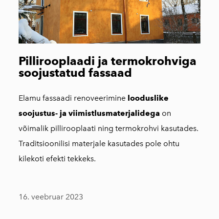
Pillirooplaadi ja termokrohviga
soojustatud fassaad
Elamu fassaadi renoveerimine
looduslike
soojustus- ja viimistlusmaterjalidega
on
võimalik pillirooplaati ning termokrohvi kasutades.
Traditsioonilisi materjale kasutades pole ohtu
kilekoti efekti tekkeks.
16. veebruar 2023