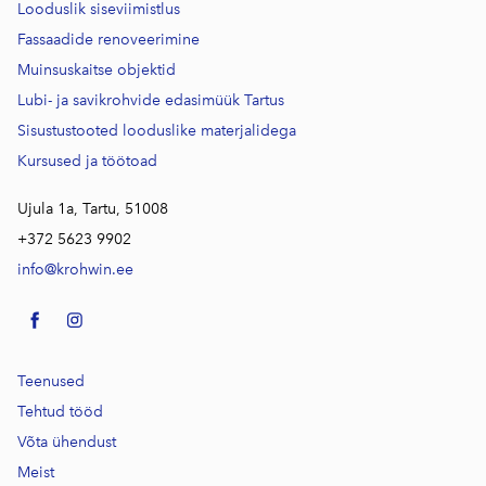
Looduslik siseviimistlus
Fassaadide renoveerimine
Muinsuskaitse objektid
Lubi- ja savikrohvide edasimüük Tartus
Sisustustooted looduslike materjalidega
Kursused j
a töötoad
Ujula 1a, Tartu, 51008
+372 5623 9902
info@krohwin.ee
Teenused
Tehtud tööd
Võta ühendust
Meist