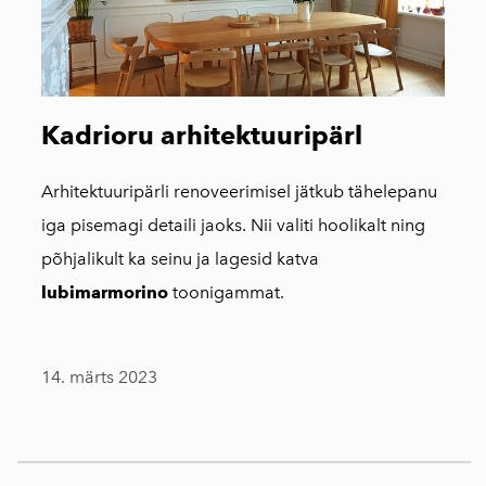
Kadrioru arhitektuuripärl
Arhitektuuripärli renoveerimisel jätkub tähelepanu
iga pisemagi detaili jaoks. Nii valiti hoolikalt ning
põhjalikult ka seinu ja lagesid katva
lubimarmorino
toonigammat.
14. märts 2023