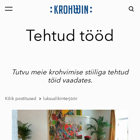
lisati ostukorvi.
Vaata ostukorvi
Tehtud tööd
Tutvu meie krohvimise stiiliga tehtud
töid vaadates.
Kõik postitused
luksuslikinterjöör