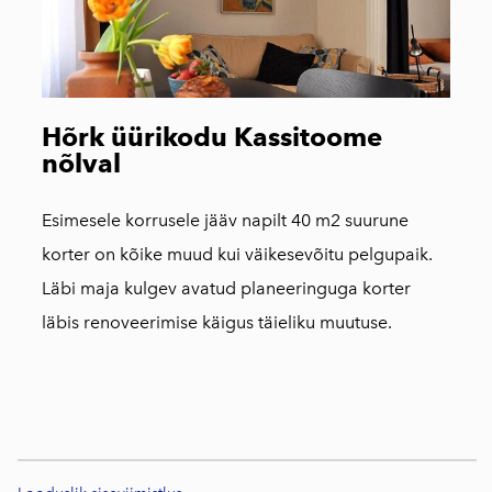
Hõrk üürikodu Kassitoome
nõlval
Esimesele korrusele jääv napilt 40 m2 suurune
korter on kõike muud kui väikesevõitu pelgupaik.
Läbi maja kulgev avatud planeeringuga korter
läbis renoveerimise käigus täieliku muutuse.