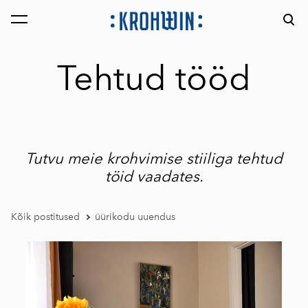
lisati ostukorvi.
Vaata ostukorvi
Tehtud tööd
Tutvu meie krohvimise stiiliga tehtud
töid vaadates.
Kõik postitused
üürikodu uuendus