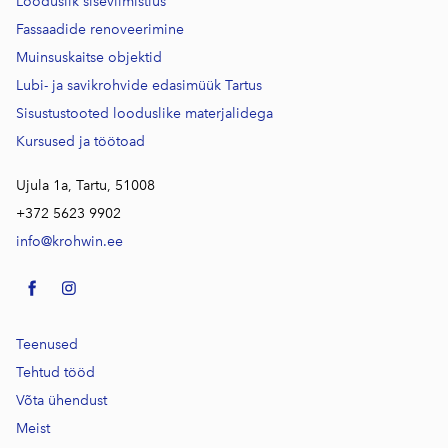
Looduslik siseviimistlus
Fassaadide renoveerimine
Muinsuskaitse objektid
Lubi- ja savikrohvide edasimüük Tartus
Sisustustooted looduslike materjalidega
Kursused j
a töötoad
Ujula 1a, Tartu, 51008
+372 5623 9902
info@krohwin.ee
Teenused
Tehtud tööd
Võta ühendust
Meist