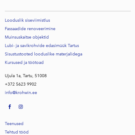
Looduslik siseviimistlus
Fassaadide renoveerimine
Muinsuskaitse objektid
Lubi- ja savikrohvide edasimüük Tartus
Sisustustooted looduslike materjalidega
Kursused j
a töötoad
Ujula 1a, Tartu, 51008
+372 5623 9902
info@krohwin.ee
Teenused
Tehtud tööd