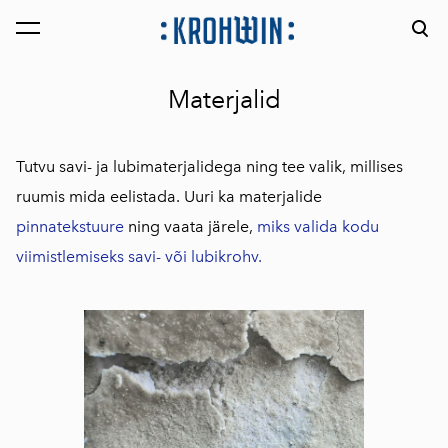
lisati ostukorvi.
Vaata ostukorvi
Materjalid
Tutvu savi- ja lubimaterjalidega ning tee valik, millises
ruumis mida eelistada. Uuri ka materjalide
pinnatekstuure
ning vaata järele,
miks valida kodu
viimistlemiseks savi- või lubikrohv.