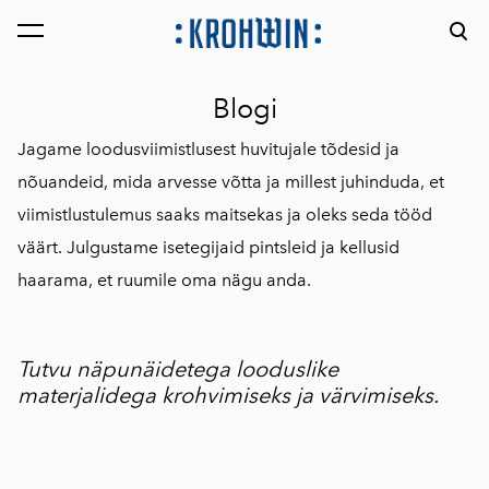
lisati ostukorvi.
Vaata ostukorvi
Blogi
Jagame loodusviimistlusest huvitujale tõdesid ja
nõuandeid, mida arvesse võtta ja millest juhinduda, et
viimistlustulemus saaks maitsekas ja oleks seda tööd
väärt. Julgustame isetegijaid pintsleid ja kellusid
haarama, et ruumile oma nägu anda.
Tutvu näpunäidetega looduslike
materjalidega krohvimiseks ja värvimiseks.