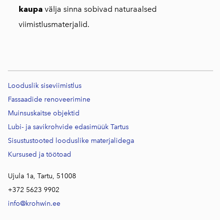
kaupa
välja sinna sobivad naturaalsed
viimistlusmaterjalid.
Looduslik siseviimistlus
Fassaadide renoveerimine
Muinsuskaitse objektid
Lubi- ja savikrohvide edasimüük Tartus
Sisustustooted looduslike materjalidega
Kursused j
a töötoad
Ujula 1a, Tartu, 51008
+372 5623 9902
info@krohwin.ee