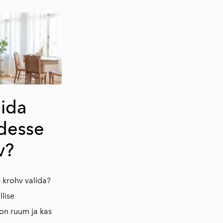
lida
desse
v?
e krohv valida?
llise
on ruum ja kas