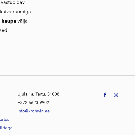
vastupidav
 kuiva ruumiga.
 kaupa
välja
lsed
Ujula 1a, Tartu, 51008
+372 5623 9902
info@krohwin.ee
artus
alidega