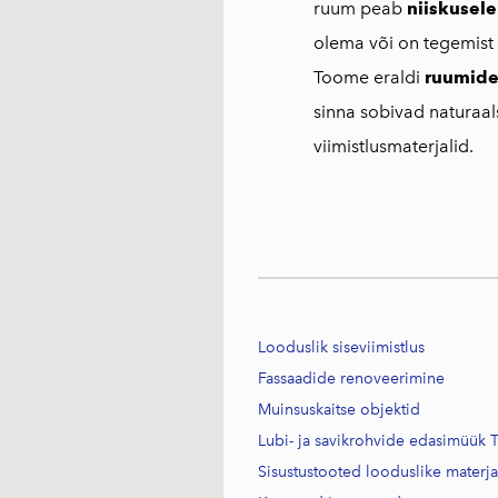
ruum peab
niiskusele
olema või on tegemist
Toome eraldi
ruumide
sinna sobivad naturaa
viimistlusmaterjalid.
Looduslik siseviimistlus
Fassaadide renoveerimine
Muinsuskaitse objektid
Lubi- ja savikrohvide edasimüük T
Sisustustooted looduslike materj