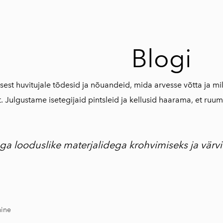
Blogi
est huvitujale tõdesid ja nõuandeid, mida arvesse võtta ja mil
t. Julgustame isetegijaid pintsleid ja kellusid haarama, et ru
a looduslike materjalidega krohvimiseks ja värvi
mine