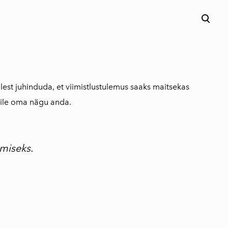
lisati ostukorvi.
Vaata ostukorvi
lest juhinduda, et viimistlustulemus saaks maitsekas
umile oma nägu anda.
miseks.