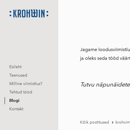
Jagame loodusviimistlus
ja oleks seda tööd väär
Esileht
Teenused
Tutvu näpunäideteg
Milline viimistlus?
Tehtud tööd
Blogi
Kontakt
Kõik postitused
krohvi