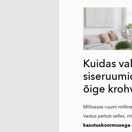
Kuidas va
siseruumi
õige kroh
Millisesse ruumi millin
Vastus peitub selles, mi
kasutuskoormusega