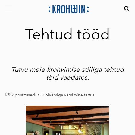
lisati ostukorvi.
Vaata ostukorvi
Tehtud tööd
Tutvu meie krohvimise stiiliga tehtud
töid vaadates.
Kõik postitused
lubivärviga värvimine tartus