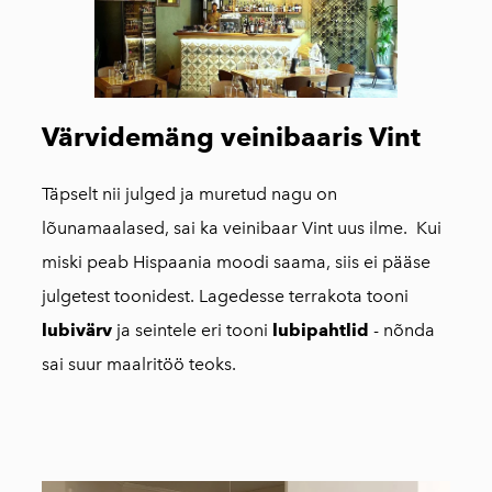
Värvidemäng veinibaaris Vint
Täpselt nii julged ja muretud nagu on
lõunamaalased, sai ka veinibaar Vint uus ilme. Kui
miski peab Hispaania moodi saama, siis ei pääse
julgetest toonidest. Lagedesse terrakota tooni
lubivärv
ja seintele eri tooni
lubipahtlid
- nõnda
sai suur maalritöö teoks.