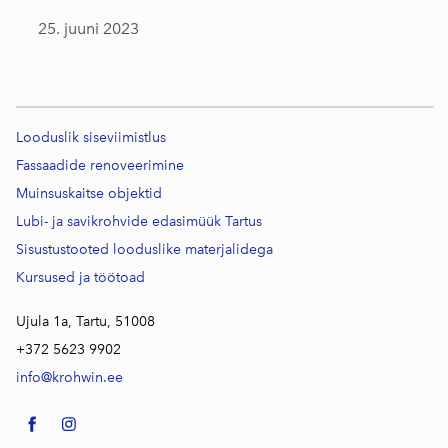
25. juuni 2023
Looduslik siseviimistlus
Fassaadide renoveerimine
Muinsuskaitse objektid
Lubi- ja savikrohvide edasimüük Tartus
Sisustustooted looduslike materjalidega
Kursused j
a töötoad
Ujula 1a, Tartu, 51008
+372 5623 9902
info@krohwin.ee