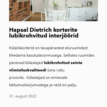
Hapsal Dietrich korterite
lubikrohvitud interjöörid
Külaliskorterid on tavapärastest eluruumidest
tihedama kasutuskoormusega. Sellistes ruumides
panevad külastajad
lubikrohvitud seinte
viimistluskvaliteedi
üsna ruttu
proovile. Külastajad on erinevate
käitumusharjumustega ja neid on palju.
31. august 2022