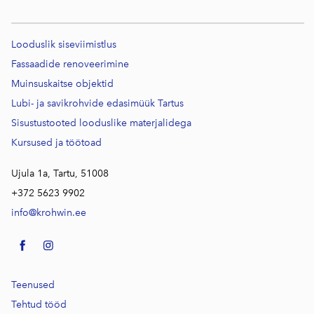
Looduslik siseviimistlus
Fassaadide renoveerimine
Muinsuskaitse objektid
Lubi- ja savikrohvide edasimüük Tartus
Sisustustooted looduslike materjalidega
Kursused j
a töötoad
Ujula 1a, Tartu, 51008
+372 5623 9902
info@krohwin.ee
Teenused
Tehtud tööd