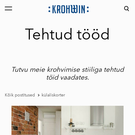
lisati ostukorvi.
Vaata ostukorvi
Tehtud tööd
Tutvu meie krohvimise stiiliga tehtud
töid vaadates.
Kõik postitused
külaliskorter