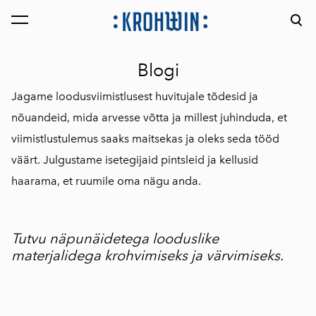
lisati ostukorvi.
Vaata ostukorvi
Blogi
Jagame loodusviimistlusest huvitujale tõdesid ja
nõuandeid, mida arvesse võtta ja millest juhinduda, et
viimistlustulemus saaks maitsekas ja oleks seda tööd
väärt. Julgustame isetegijaid pintsleid ja kellusid
haarama, et ruumile oma nägu anda.
Tutvu näpunäidetega looduslike
materjalidega krohvimiseks ja värvimiseks.