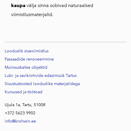
kaupa
välja sinna sobivad naturaalsed
viimistlusmaterjalid.
Looduslik siseviimistlus
Fassaadide renoveerimine
Muinsuskaitse objektid
Lubi- ja savikrohvide edasimüük Tartus
Sisustustooted looduslike materjalidega
Kursused j
a töötoad
Ujula 1a, Tartu, 51008
+372 5623 9902
info@krohwin.ee