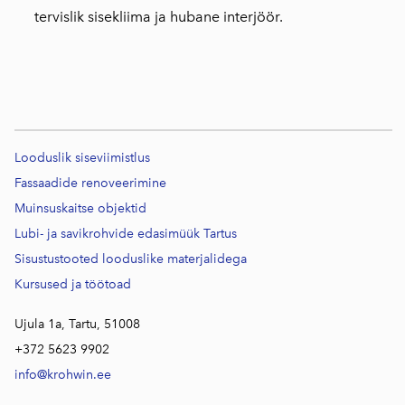
tervislik sisekliima ja hubane interjöör.
Looduslik siseviimistlus
Fassaadide renoveerimine
Muinsuskaitse objektid
Lubi- ja savikrohvide edasimüük Tartus
Sisustustooted looduslike materjalidega
Kursused j
a töötoad
Ujula 1a, Tartu, 51008
+372 5623 9902
info@krohwin.ee