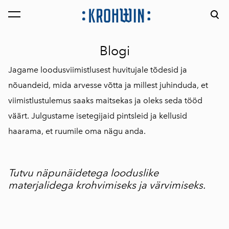
lisati ostukorvi.
Vaata ostukorvi
Blogi
Jagame loodusviimistlusest huvitujale tõdesid ja
nõuandeid, mida arvesse võtta ja millest juhinduda, et
viimistlustulemus saaks maitsekas ja oleks seda tööd
väärt. Julgustame isetegijaid pintsleid ja kellusid
haarama, et ruumile oma nägu anda.
Tutvu näpunäidetega looduslike
materjalidega krohvimiseks ja värvimiseks.