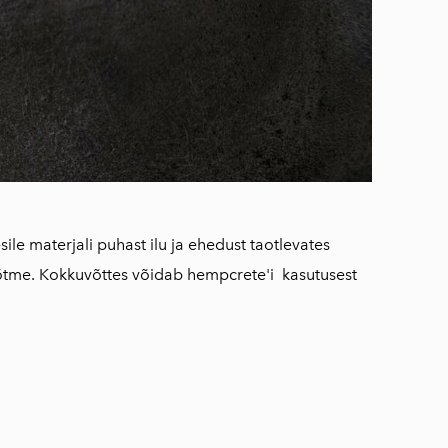
esile materjali puhast ilu ja ehedust taotlevates
õtme. Kokkuvõttes võidab hempcrete'i kasutusest