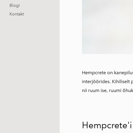
Blogi
Kontakt
Hempcrete on kanepiluu
interjöörides. Kihilis
nii ruum ise, ruumi õhuk
Hempcrete'i