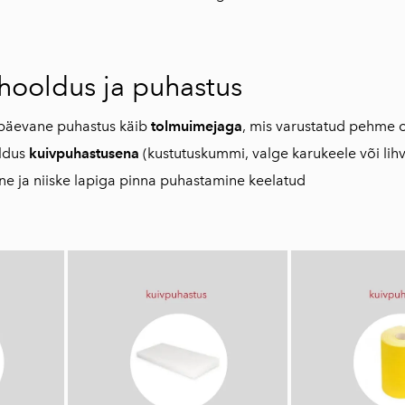
hooldus ja puhastus
apäevane puhastus käib
tolmuimejaga
, mis varustatud pehme 
aldus
kuivpuhastusena
(kustutuskummi, valge karukeele või lih
ne ja niiske lapiga pinna puhastamine keelatud