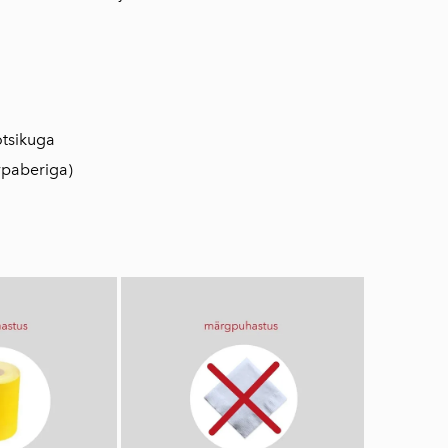
otsikuga
vpaberiga)