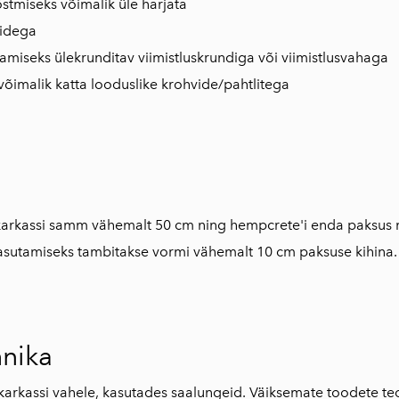
õstmiseks võimalik üle harjata
tidega
miseks ülekrunditav viimistluskrundiga või viimistlusvahaga
võimalik katta looduslike krohvide/pahtlitega
 karkassi samm vähemalt 50 cm ning hempcrete'i enda paksus 
kasutamiseks tambitakse vormi vähemalt 10 cm paksuse kihina.
hnika
arkassi vahele, kasutades saalungeid. Väiksemate toodete te