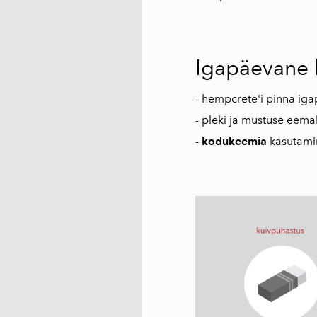
Igapäevane 
- hempcrete'i pinna ig
- pleki ja mustuse eem
-
kodukeemia
kasutami