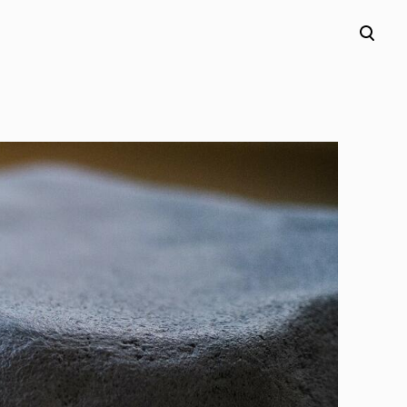
lisati ostukorvi.
Vaata ostukorvi