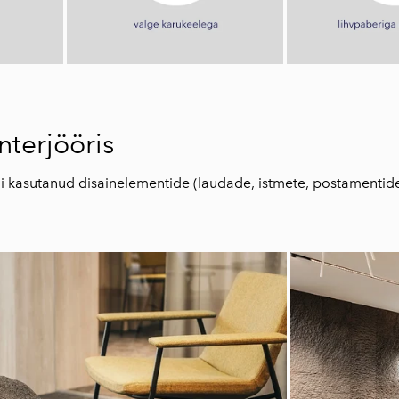
terjööris
 kasutanud disainelementide (laudade, istmete, postamentide)