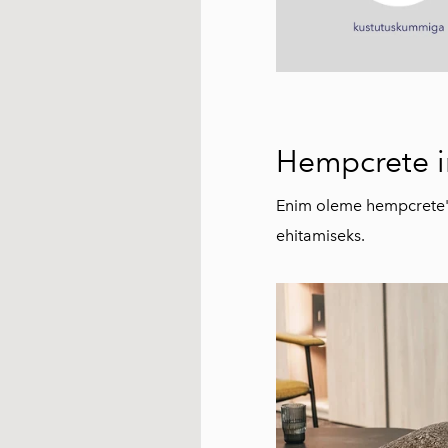
Hempcrete in
Enim oleme hempcrete'i
ehitamiseks.