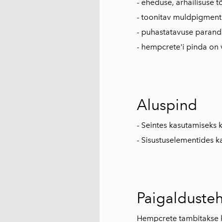
- eheduse, arhailisuse t
- toonitav muldpigmen
- puhastatavuse paranda
- hempcrete'i pinda on 
Aluspind
- Seintes kasutamiseks
- Sisustuselementides 
Paigalduste
Hempcrete tambitakse k