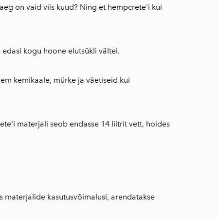
aeg on vaid viis kuud? Ning et hempcrete'i kui
edasi kogu hoone elutsükli vältel.
2
hem kemikaale, mürke ja väetiseid kui
e'i materjali seob endasse 14 liitrit vett, hoides
s materjalide kasutusvõimalusi, arendatakse