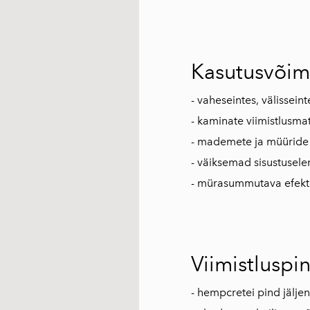
Kasutusvõim
- vaheseintes, välissein
- kaminate viimistlusmat
- mademete ja müüride e
- väiksemad sisustusele
- mürasummutava efekt
Viimistluspi
- hempcretei pind jälje