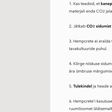
1. Kas teadsid, et
kanep
materjali enda CO
jala
2
2. Jätkab
CO
sidumist
2
3. Hempcrete ei eralda
tavakultuuride puhul.
4. Kõrge niiskuse sidum
ära ümbruse märgumise, 
5.
Tulekindel
ja heade a
6. Hempcrete'i kasutuse
ruumiloomet üldisemalt