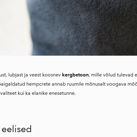
st, lubjast ja veest koosnev
kergbetoon
, mille võlud tulevad 
elt paigaldatud hempcrete annab ruumile mõnusalt voogava mõ
valiteet kui ka elanike enesetunne.
 eelised