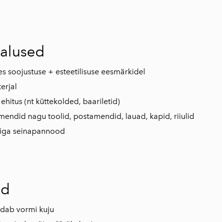
alused
tes soojustuse + esteetilisuse eesmärkidel
erjal
hitus (nt küttekolded, baariletid)
mendid nagu toolid, postamendid, lauad, kapid, riiulid
iga seinapannood
nd
ndab vormi kuju