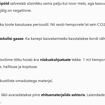
ipõld
salvestab süsinikku sama palju kui noor mets, aga kasvu
jälg on negatiivne.
ka toote kasutusea perioodil. Nii seob hempcrete'ist sein CO
toksilisi gaase
. Ka kanepi kasvatamiseks kasutatakse kordi vä
isvõime tõttu hoiab ära
niiskuskahjustuste
tekke. 1 m
hempcret
3
hallituse ja kopituse.
kustiliste omadustega materjal.
 läbi avaradatakse piire
ehitusmaterjalide sektoris
. Laiendade
.